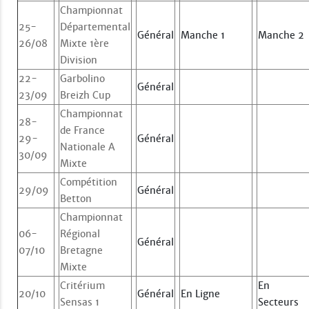
Championnat
25-
Départemental
Général
Manche 1
Manche 2
26/08
Mixte 1ère
Division
22-
Garbolino
Général
23/09
Breizh Cup
Championnat
28-
de France
29-
Général
Nationale A
30/09
Mixte
Compétition
29/09
Général
Betton
Championnat
06-
Régional
Général
07/10
Bretagne
Mixte
Critérium
En
20/10
Général
En Ligne
Sensas 1
Secteurs