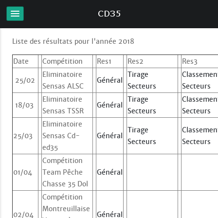
Liste des résultats pour l'année 2018
Date
Compétition
Res1
Res2
Res3
Eliminatoire
Tirage
Classemen
25/02
Général
Sensas ALSC
Secteurs
Secteurs
Eliminatoire
Tirage
Classemen
18/03
Général
Sensas TSSR
Secteurs
Secteurs
Eliminatoire
Tirage
Classemen
25/03
Sensas Cd-
Général
Secteurs
Secteurs
ed35
Compétition
01/04
Team Pêche
Général
Chasse 35 Dol
Compétition
Montreuillaise
02/04
Général